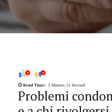
0
0
Read Time:
2 Minute, 51 Second
Problemi condomi
e a chi rivolgersi