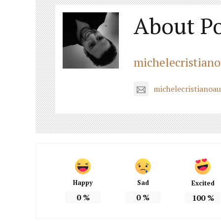
About Po
michelecristian
michelecristianoa
Happy
Sad
Excited
0
%
0
%
100
%