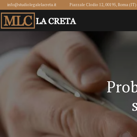
info@studiolegalelacreta.it
Piazzale Clodio 12, 00195, Roma (IT)
Prob