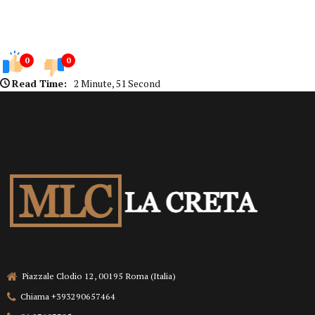
0
0
Read Time:
2 Minute, 51 Second
Piazzale Clodio 12, 00195 Roma (Italia)
Chiama +393290657464