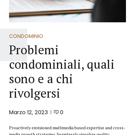
CONDOMINIO
Problemi
condominiali, quali
sono e a chi
rivolgersi
Marzo 12, 2023
0
Proactively envisioned multimedia based expertise and cross-
media growth strategies. Seamlessly visualize quality