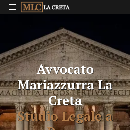
Avvocato
Mariazzurra La
Creta
Studio Legale a