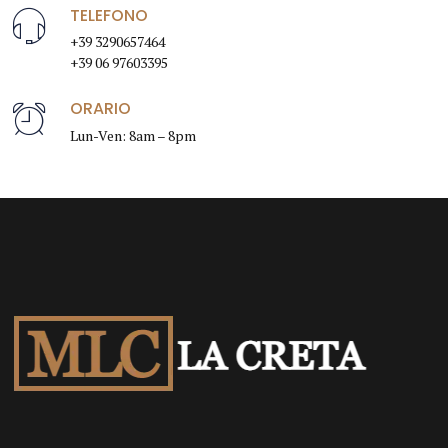
TELEFONO
+39 3290657464
+39 06 97603395
ORARIO
Lun-Ven: 8am – 8pm