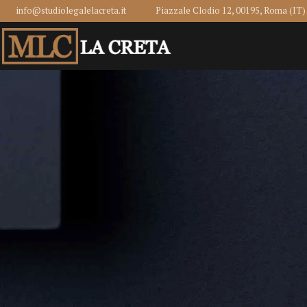
info@studiolegalelacreta.it
Piazzale Clodio 12, 00195, Roma (IT)