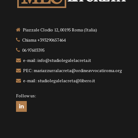
Piazzale Clodio 12, 00195 Roma (Italia)
Chiama +393290657464
06 97603395
e-mail: info@studiolegalelacreta.it
PEC: mariazzurralacreta@ordineavvocatiroma.org
e-mail: studiolegalelacreta@libero.it
Follow us: